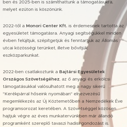
ben és 2025-ben is számíthattunk a támogatásukra,
melyet ezúton is köszönünk.
2022-től a
Monori Center Kft.
is érdemesnek tartotta az
egyesületet támogatásra. Anyagi segítségükkel minden
évben felújítjuk, szépítgetjük és fenntartjuk az Állomás
utcai közösségi terünket, illetve bővítjük
eszközparkunkat.
2022-ben csatlakoztunk a
Bajtársi Egyesületek
Országos Szövetségéhez
, az ő anyagi és erkölcsi
támogatásukkal valósulhatott meg a nagy sikerű
"Kerékpárral hőseink nyomában" elnezvezésű
megemlékezés az Új Köztemetőben a Nemzedékek Éve
programsorozat keretében. A Szövetséggel közösen
hajtjuk végre az éves munkatervünkben már állandó
programként szereplő tavaszi hadisírgondozást is.