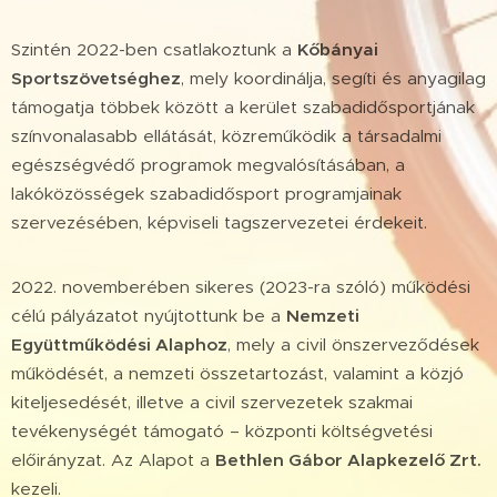
Szintén 2022-ben csatlakoztunk a
Kőbányai
Sportszövetséghez
, mely koordinálja, segíti és anyagilag
támogatja többek között a kerület szabadidősportjának
színvonalasabb ellátását, közreműködik a társadalmi
egészségvédő programok megvalósításában, a
lakóközösségek szabadidősport programjainak
szervezésében, képviseli tagszervezetei érdekeit.
2022. novemberében sikeres (2023-ra szóló) működési
célú pályázatot nyújtottunk be a
Nemzeti
Együttműködési Alaphoz
, mely a civil önszerveződések
működését, a nemzeti összetartozást, valamint a közjó
kiteljesedését, illetve a civil szervezetek szakmai
tevékenységét támogató – központi költségvetési
előirányzat. Az Alapot a
Bethlen Gábor Alapkezelő Zrt.
kezeli.