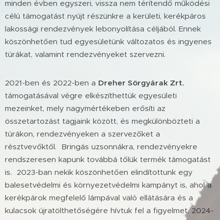
minden évben egyszeri, vissza nem térítendő működési
célú támogatást nyújt részünkre a kerületi, kerékpáros
lakossági rendezvények lebonyolítása céljából. Ennek
köszönhetően tud egyesületünk változatos és ingyenes
túrákat, valamint rendezvényeket szervezni.
2021-ben és 2022-ben a
Dreher Sörgyárak Zrt.
támogatásával végre elkészíthettük egyesületi
mezeinket, mely nagymértékeben erősíti az
összetartozást tagjaink között, és megkülönbözteti a
túrákon, rendezvényeken a szervezőket a
résztvevőktől. Bringás uzsonnákra, rendezvényekre
rendszeresen kapunk továbbá tőlük termék támogatást
is. 2023-ban nekik köszönhetően elindítottunk egy
balesetvédelmi és környezetvédelmi kampányt is, ahol a
kerékpárok megfelelő lámpával való ellátására és a
kulacsok újratölthetőségére hívtuk fel a figyelmet. 2024-