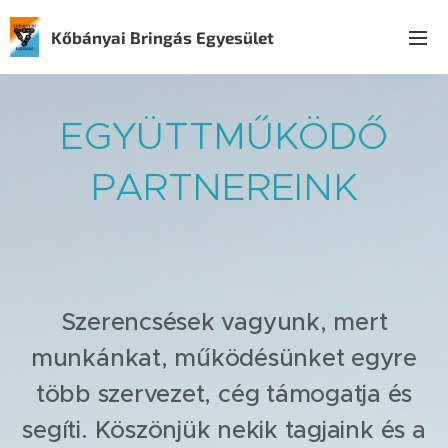
Kőbányai Bringás Egyesület
EGYÜTTMŰKÖDŐ
PARTNEREINK
Szerencsések vagyunk, mert
munkánkat, működésünket egyre
BAJTÁ
több szervezet, cég támogatja és
RSI
EGYES
segíti. Köszönjük nekik tagjaink és a
ÜLETE