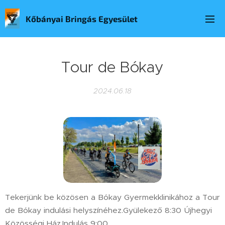
Kőbányai Bringás Egyesület
Tour de Bókay
2024.06.18
Tekerjünk be közösen a Bókay Gyermekklinikához a Tour
de Bókay indulási helyszínéhez.Gyülekező 8:30 Újhegyi
Közösségi Ház,Indulás 9:00