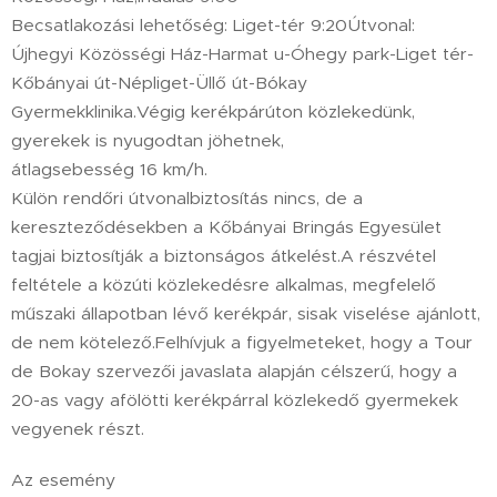
Becsatlakozási lehetőség: Liget-tér 9:20Útvonal:
Újhegyi Közösségi Ház-Harmat u-Óhegy park-Liget tér-
Kőbányai út-Népliget-Üllő út-Bókay
Gyermekklinika.Végig kerékpárúton közlekedünk,
gyerekek is nyugodtan jöhetnek,
átlagsebesség 16 km/h.
Külön rendőri útvonalbiztosítás nincs, de a
kereszteződésekben a Kőbányai Bringás Egyesület
tagjai biztosítják a biztonságos átkelést.A részvétel
feltétele a közúti közlekedésre alkalmas, megfelelő
műszaki állapotban lévő kerékpár, sisak viselése ajánlott,
de nem kötelező.Felhívjuk a figyelmeteket, hogy a Tour
de Bokay szervezői javaslata alapján célszerű, hogy a
20-as vagy afölötti kerékpárral közlekedő gyermekek
vegyenek részt.
Az esemény