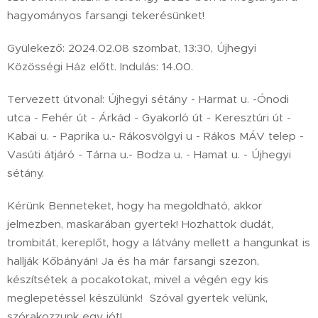
hagyományos farsangi tekerésünket!
Gyülekező: 2024.02.08 szombat, 13:30, Újhegyi
Közösségi Ház előtt. Indulás: 14.00.
Tervezett útvonal: Újhegyi sétány - Harmat u. -Ónodi
utca - Fehér út - Árkád - Gyakorló út - Keresztúri út -
Kabai u. - Paprika u.- Rákosvölgyi u - Rákos MÁV telep -
Vasúti átjáró - Tárna u.- Bodza u. - Hamat u. - Újhegyi
sétány.
Kérünk Benneteket, hogy ha megoldható, akkor
jelmezben, maskarában gyertek! Hozhattok dudát,
trombitát, kereplőt, hogy a látvány mellett a hangunkat is
hallják Kőbányán! Ja és ha már farsangi szezon,
készítsétek a pocakotokat, mivel a végén egy kis
meglepetéssel készülünk! Szóval gyertek velünk,
szórakozzunk egy jót!