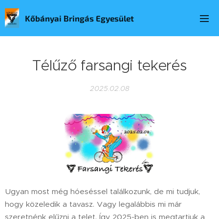
Kőbányai Bringás Egyesület
Télűző farsangi tekerés
2025.02.08
Ugyan most még hóeséssel találkozunk, de mi tudjuk,
hogy közeledik a tavasz. Vagy legalábbis mi már
szeretnénk elűzni a telet. Így 2025-ben is megtartjuk a