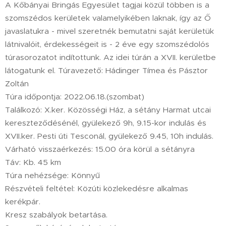
A Kőbányai Bringás Egyesület tagjai közül többen is a
szomszédos kerületek valamelyikében laknak, így az Ő
javaslatukra - mivel szeretnék bemutatni saját kerületük
látnivalóit, érdekességeit is - 2 éve egy szomszédolós
túrasorozatot indítottunk. Az idei túrán a XVII. kerületbe
látogatunk el. Túravezető: Hádinger Tímea és Pásztor
Zoltán
Túra időpontja: 2022.06.18.(szombat)
Találkozó: X.ker. Közösségi Ház, a sétány Harmat utcai
kereszteződésénél, gyülekező 9h, 9.15-kor indulás és
XVII.ker. Pesti úti Tesconál, gyülekező 9.45, 10h indulás.
Várható visszaérkezés: 15.00 óra körül a sétányra
Táv: Kb. 45 km
Túra nehézsége: Könnyű
Részvételi feltétel: Közúti közlekedésre alkalmas
kerékpár.
Kresz szabályok betartása.