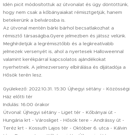
Idén picit módosítottuk az útvonalat és úgy döntöttünk,
hogy nem csak a kőbányaiakat rémisztgetjük, hanem
betekerünk a belvárosba is.
Az útvonal mentén bárki bárhol becsatlakozhat a
rémisztő társaságba.Gyere jelmezben és játssz velünk.
Meghírdetjük a legrémisztőbb és a legkreatívabb
jelmezek versenyét is, ahol a nyertesek Halloweennal
valamint kerékpárral kapcsolatos ajándékokat
nyerhetnek. A jelmezverseny elbírálása és díjátadója a
Hősök terén lesz.
Gyülekező: 2022.10.31. 15:30 Újhegyi sétány - Közösségi
Ház előtti tér
Indulás: 16.00 órakor
Útvonal: Újhegyi sétány - Liget tér - Kőbányai út -
Hungária krt - Városliget - Hősök tere - Andrássy út -
Teréz krt - Kossuth Lajos tér - Október 6. utca - Kálvin