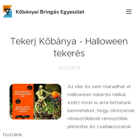
Kőbányai Bringás Egyesület
Tekerj Kőbánya - Halloween
tekerés
2022.10.31
Az idei év sem maradhat el
Halloween tekerés nélkül,
ezért most is arra bíztatunk
benneteket, hogy öltözzetek
rémisztőbbnél rémisztőbb
jelmezbe és csatlakozzatok
hozzánk.