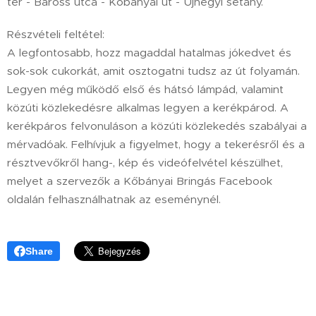
tér - Baross utca - Kőbányai út - Újhegyi sétány.
Részvételi feltétel:
A legfontosabb, hozz magaddal hatalmas jókedvet és
sok-sok cukorkát, amit osztogatni tudsz az út folyamán.
Legyen még működő első és hátsó lámpád, valamint
közúti közlekedésre alkalmas legyen a kerékpárod. A
kerékpáros felvonuláson a közúti közlekedés szabályai a
mérvadóak. Felhívjuk a figyelmet, hogy a tekerésről és a
résztvevőkről hang-, kép és videófelvétel készülhet,
melyet a szervezők a Kőbányai Bringás Facebook
oldalán felhasználhatnak az eseménynél.
Share