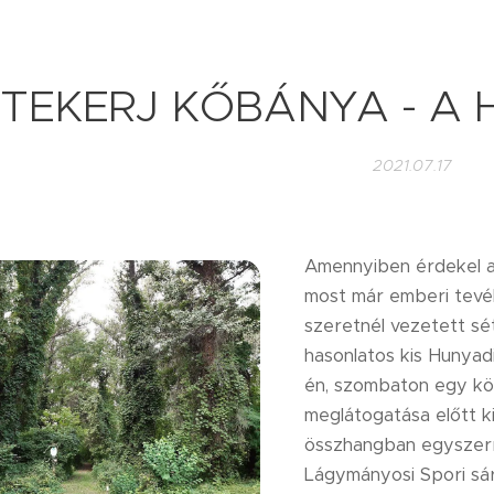
TEKERJ KŐBÁNYA - A H
2021.07.17
Amennyiben érdekel a f
most már emberi tevék
szeretnél vezetett sé
hasonlatos kis Hunyadi
én, szombaton egy kö
meglátogatása előtt ki
összhangban egyszerre
Lágymányosi Spori sár