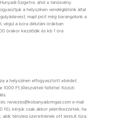
Hunyadi-Szigetre, ahol a tanösvény
ogyasztjuk a helyszínen vendéglátónk által
gulyáslevest, majd picit még barangolunk a
, végül a kora délutáni órákban
00 órakor kezdődik és kb 1 óra
azza a helyszínen elfogyasztott ebédet,
e 1000 Ft.)Részvételi feltétel: Közúti
dés.
zés: nevezes@kobanyaibringas.com e-mail
 fő), kérjük csak akkor jelentkezzetek, ha
t, akik tényleg szeretnének ott lenni.A túra