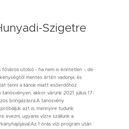
unyadi-Szigetre
őváros utolsó - ha nem is érintetlen -, de
enységtől mentes ártéri vadonja, és
tát tenni a liánok miatt esőerdőhöz
-tanösvényen, akkor várunk 2021. július 17-
zös bringázásra.A tanösvény
próbáljuk azt is, mennyire tudunk
 evezni, ugyanis vízre szállunk a
kányhajójával.Az 1 órás vízi program után