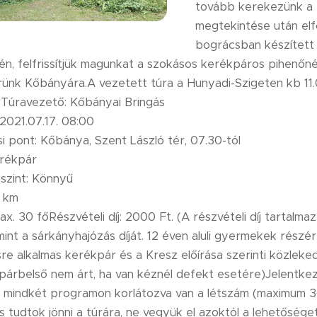
tovább kerekezünk a 
megtekintése után elf
bográcsban készített 
n, felfrissítjük magunkat a szokásos kerékpáros pihenőnél
rünk Kőbányára.A vezetett túra a Hunyadi-Szigeten kb 11.
.Túravezető: Kőbányai Bringás
 2021.07.17. 08:00
i pont: Kőbánya, Szent László tér, 07.30-tól
erékpár
szint: Könnyű
0 km
x. 30 főRészvételi díj: 2000 Ft. (A részvételi díj tartalm
mint a sárkányhajózás díját. 12 éven aluli gyermekek részér
re alkalmas kerékpár és a Kresz előírása szerinti közleke
párbelső nem árt, ha van kéznél defekt esetére)Jelentke
l mindkét programon korlátozva van a létszám (maximum 30
is tudtok jönni a túrára, ne vegyük el azoktól a lehetősége