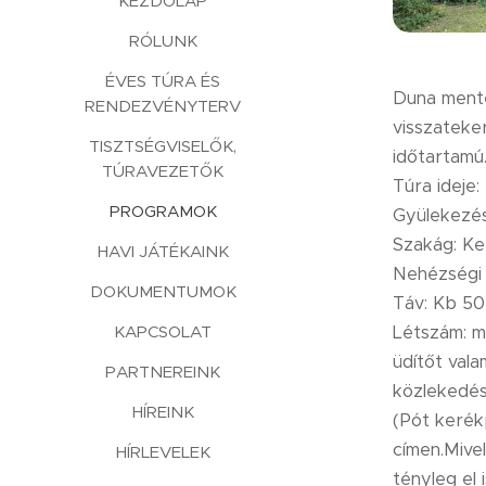
KEZDŐLAP
RÓLUNK
ÉVES TÚRA ÉS
Duna menté
RENDEZVÉNYTERV
visszateke
TISZTSÉGVISELŐK,
időtartamú
TÚRAVEZETŐK
Túra ideje:
PROGRAMOK
Gyülekezés
Szakág: K
HAVI JÁTÉKAINK
Nehézségi 
DOKUMENTUMOK
Táv: Kb 5
KAPCSOLAT
Létszám: ma
üdítőt vala
PARTNEREINK
közlekedés
HÍREINK
(Pót kerék
címen.Mive
HÍRLEVELEK
tényleg el 