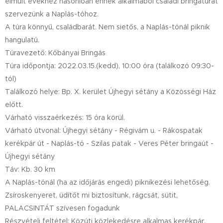
elmúlt évekhez hasonlóan ennek alkalmából családi bringatúrát
szervezünk a Naplás-tóhoz.
A túra könnyű, családbarát. Nem sietős, a Naplás-tónál piknik
hangulatú.
Túravezető: Kőbányai Bringás
Túra időpontja: 2022.03.15.(kedd), 10:00 óra (találkozó 09:30-
tól)
Találkozó helye: Bp. X. kerület Újhegyi sétány a Közösségi Ház
előtt.
Várható visszaérkezés: 15 óra körül.
Várható útvonal: Újhegyi sétány - Régivám u. - Rákospatak
kerékpár út - Naplás-tó - Szilas patak - Veres Péter bringaút -
Újhegyi sétány
Táv: Kb. 30 km
A Naplás-tónál (ha az időjárás engedi) piknikezési lehetőség.
Zsíroskenyeret, üdítőt mi biztosítunk, rágcsát, sütit,
PALACSINTÁT szívesen fogadunk 🙂
Részvételi feltétel: Közúti közlekedésre alkalmas kerékpár.