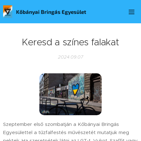
Kőbányai Bringás Egyesület
Keresd a színes falakat
2024.09.07
Szeptember első szombatján a Kőbányai Bringás
Egyesülettel a tűzfalfestés művészetét mutatjuk meg
nektek. Ha szeretnétek látni az LGT-t, Vukot, Szaffit vagy