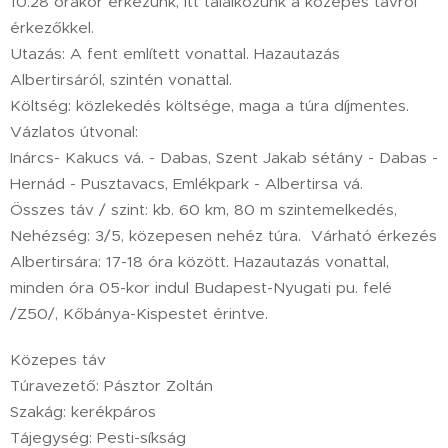
10.28 órakor érkezünk, itt találkozunk a közepes távról
érkezőkkel.
Utazás: A fent említett vonattal. Hazautazás
Albertirsáról, szintén vonattal.
Költség: közlekedés költsége, maga a túra díjmentes.
Vázlatos útvonal:
Inárcs- Kakucs vá. - Dabas, Szent Jakab sétány - Dabas -
Hernád - Pusztavacs, Emlékpark - Albertirsa vá.
Összes táv / szint: kb. 60 km, 80 m szintemelkedés,
Nehézség: 3/5, közepesen nehéz túra. Várható érkezés
Albertirsára: 17-18 óra között. Hazautazás vonattal,
minden óra 05-kor indul Budapest-Nyugati pu. felé
/Z50/, Kőbánya-Kispestet érintve.
Közepes táv
Túravezető: Pásztor Zoltán
Szakág: kerékpáros
Tájegység: Pesti-síkság