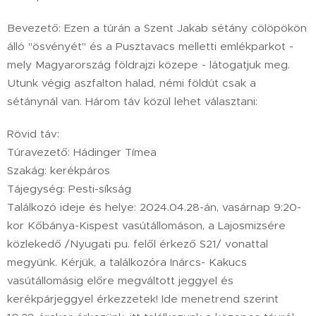
Bevezető: Ezen a túrán a Szent Jakab sétány cölöpökön
álló "ösvényét" és a Pusztavacs melletti emlékparkot -
mely Magyarország földrajzi közepe - látogatjuk meg.
Utunk végig aszfalton halad, némi földút csak a
sétánynál van. Három táv közül lehet választani:
Rövid táv:
Túravezető: Hádinger Tímea
Szakág: kerékpáros
Tájegység: Pesti-síkság
Találkozó ideje és helye: 2024.04.28-án, vasárnap 9:20-
kor Kőbánya-Kispest vasútállomáson, a Lajosmizsére
közlekedő /Nyugati pu. felől érkező S21/ vonattal
megyünk. Kérjük, a találkozóra Inárcs- Kakucs
vasútállomásig előre megváltott jeggyel és
kerékpárjeggyel érkezzetek! Ide menetrend szerint