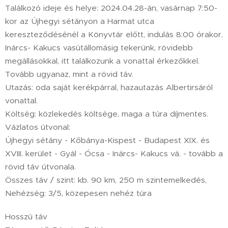
Találkozó ideje és helye: 2024.04.28-án, vasárnap 7:50-
kor az Újhegyi sétányon a Harmat utca
kereszteződésénél a Könyvtár előtt, indulás 8:00 órakor.
Inárcs- Kakucs vasútállomásig tekerünk, rövidebb
megállásokkal, itt találkozunk a vonattal érkezőkkel.
Tovább ugyanaz, mint a rövid táv.
Utazás: oda saját kerékpárral, hazautazás Albertirsáról
vonattal.
Költség: közlekedés költsége, maga a túra díjmentes.
Vázlatos útvonal:
Újhegyi sétány - Kőbánya-Kispest - Budapest XIX. és
XVIII. kerület - Gyál - Ócsa - Inárcs- Kakucs vá. - tovább a
rövid táv útvonala.
Összes táv / szint: kb. 90 km, 250 m szintemelkedés,
Nehézség: 3/5, közepesen nehéz túra
Hosszú táv