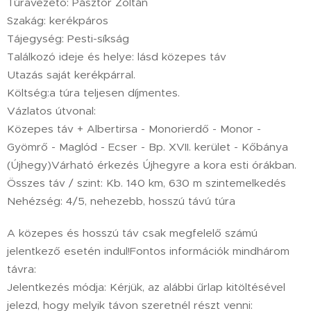
Túravezető: Pásztor Zoltán
Szakág: kerékpáros
Tájegység: Pesti-síkság
Találkozó ideje és helye: lásd közepes táv
Utazás saját kerékpárral.
Költség:a túra teljesen díjmentes.
Vázlatos útvonal:
Közepes táv + Albertirsa - Monorierdő - Monor -
Gyömrő - Maglód - Ecser - Bp. XVII. kerület - Kőbánya
(Újhegy)Várható érkezés Újhegyre a kora esti órákban.
Összes táv / szint: Kb. 140 km, 630 m szintemelkedés
Nehézség: 4/5, nehezebb, hosszú távú túra
A közepes és hosszú táv csak megfelelő számú
jelentkező esetén indul!Fontos információk mindhárom
távra:
Jelentkezés módja: Kérjük, az alábbi űrlap kitöltésével
jelezd, hogy melyik távon szeretnél részt venni: