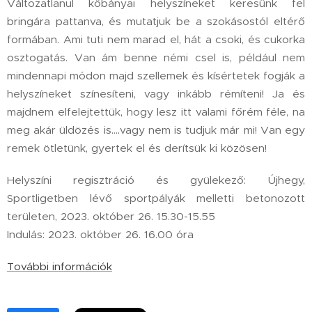
Változatlanul kőbányai helyszíneket keresünk fel
bringára pattanva, és mutatjuk be a szokásostól eltérő
formában. Ami tuti nem marad el, hát a csoki, és cukorka
osztogatás. Van ám benne némi csel is, például nem
mindennapi módon majd szellemek és kísértetek fogják a
helyszíneket színesíteni, vagy inkább rémíteni! Ja és
majdnem elfelejtettük, hogy lesz itt valami főrém féle, na
meg akár üldözés is….vagy nem is tudjuk már mi! Van egy
remek ötletünk, gyertek el és derítsük ki közösen!
Helyszíni regisztráció és gyülekező: Újhegy,
Sportligetben lévő sportpályák melletti betonozott
területen, 2023. október 26. 15.30-15.55
Indulás: 2023. október 26. 16.00 óra
További információk